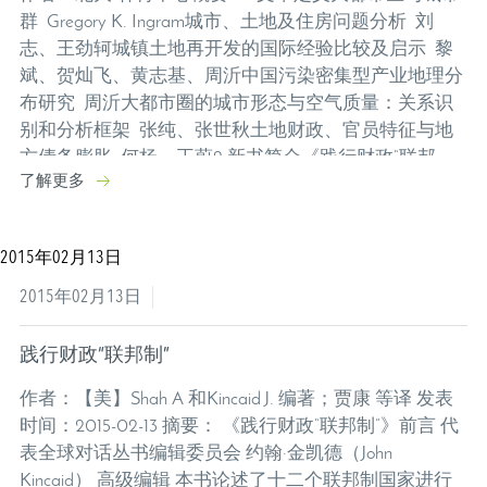
群 Gregory K. Ingram城市、土地及住房问题分析 刘
志、王劲轲城镇土地再开发的国际经验比较及启示 黎
斌、贺灿飞、黄志基、周沂中国污染密集型产业地理分
布研究 周沂大都市圈的城市形态与空气质量：关系识
别和分析框架 张纯、张世秋土地财政、官员特征与地
方债务膨胀 何杨、王蔚2.新书简介《践行财政“联邦
了解更多
制”》前言 John Kincaid《城市星球》前言 Gregory K.
Ingram...
2015年02月13日
2015年02月13日
践行财政“联邦制”
作者：【美】Shah A 和Kincaid J. 编著；贾康 等译 发表
时间：2015-02-13 摘要： 《践行财政“联邦制”》前言 代
表全球对话丛书编辑委员会 约翰·金凯德（John
Kincaid） 高级编辑 本书论述了十二个联邦制国家进行