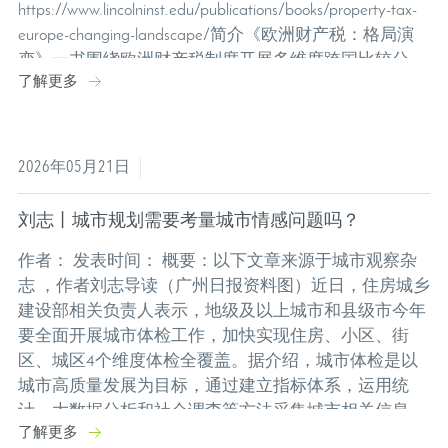
https://www.lincolninst.edu/publications/books/property-tax-
europe-changing-landscape/简介《欧洲财产税：格局演
变》一书围绕欧洲财产税制度开展多维度跨国比较分
了解更多
析，研究维度涵盖财产税收入绩效、征管体系、税制结
构与政策效应、不动产估价、财产转让税及税制改革路
径；书中收录丹麦、...
2026年05月21日
刘志丨城市规划需要考量城市情感问题吗？
作者： 发表时间： 概要：以下文章来源于城市观察杂
志 ，作者刘志导读（广州日报资料图）近日，住房城乡
建设部相关负责人表示，地级及以上城市和县级市今年
要全面开展城市体检工作，加快实现住房、小区、街
区、城区4个维度体检全覆盖。据介绍，城市体检是以
城市高质量发展为目标，通过建立指标体系，运用统
计、大数据分析和社会调查等方法采集城市相关信息，
了解更多
查找群众急难愁盼问题，对城市人居环境质量、城市规